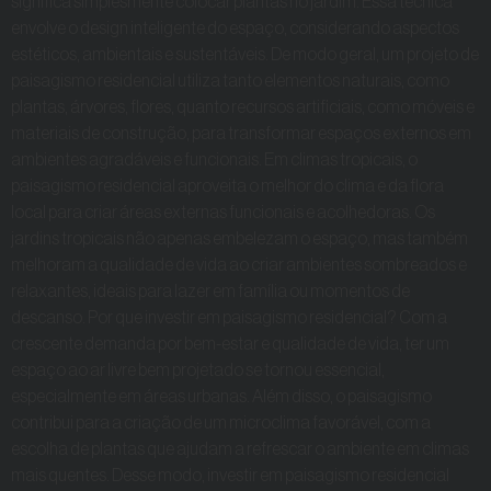
significa simplesmente colocar plantas no jardim. Essa técnica
envolve o design inteligente do espaço, considerando aspectos
estéticos, ambientais e sustentáveis. De modo geral, um projeto de
paisagismo residencial utiliza tanto elementos naturais, como
plantas, árvores, flores, quanto recursos artificiais, como móveis e
materiais de construção, para transformar espaços externos em
ambientes agradáveis e funcionais. Em climas tropicais, o
paisagismo residencial aproveita o melhor do clima e da flora
local para criar áreas externas funcionais e acolhedoras. Os
jardins tropicais não apenas embelezam o espaço, mas também
melhoram a qualidade de vida ao criar ambientes sombreados e
relaxantes, ideais para lazer em família ou momentos de
descanso. Por que investir em paisagismo residencial? Com a
crescente demanda por bem-estar e qualidade de vida, ter um
espaço ao ar livre bem projetado se tornou essencial,
especialmente em áreas urbanas. Além disso, o paisagismo
contribui para a criação de um microclima favorável, com a
escolha de plantas que ajudam a refrescar o ambiente em climas
mais quentes. Desse modo, investir em paisagismo residencial