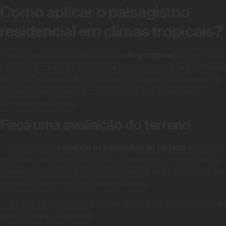
Como aplicar o paisagismo
residencial em climas tropicais?
Para aproveitar as características do
clima tropical
, os projetos de
paisagismo combinam criatividade, funcionalidade e conhecimentos
técnicos. Desde a escolha de plantas até a disposição de elementos
decorativos, cada detalhe contribui para a criação de espaço
harmonioso e eficiente.
Faça uma avaliação do terreno
O primeiro passo é
analisar as condições do terreno
, incluindo o
tipo de solo, a incidência de luz solar, a drenagem e o microclima da
região. Isso garante que as plantas escolhidas sejam adequadas ao
ambiente e tenham um bom desenvolvimento.
Outra etapa importante na avaliação do terreno é o planejamento do
layout do espaço disponível.