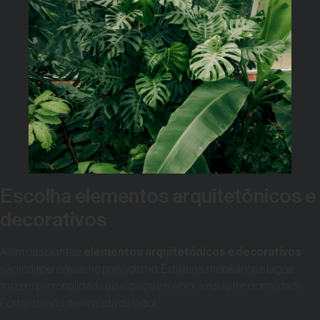
Escolha elementos arquitetônicos e
decorativos
Além das plantas,
elementos arquitetônicos
e
decorativos
são indispensáveis no paisagismo. Estátuas, mobiliários e lagos
trazem personalidade ao espaço e melhoram sua funcionalidade.
Portanto, não deixe nada de lado!