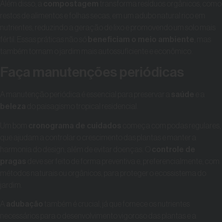
Além disso, a
compostagem
transforma resíduos orgânicos, como
restos de alimentos e folhas secas, em um adubo natural rico em
nutrientes, reduzindo a geração de lixo e promovendo um solo mais
fértil. Essas práticas não só
beneficiam o meio ambiente
, mas
também tornam o jardim mais autossuficiente e econômico.
Faça manutenções periódicas
A manutenção periódica é essencial para preservar a
saúde
e a
beleza
do paisagismo tropical residencial.
Um bom
cronograma de cuidados
começa com podas regulares,
que ajudam a controlar o crescimento das plantas e manter a
harmonia do design, além de evitar doenças. O
controle de
pragas
deve ser feito de forma preventiva e, preferencialmente, com
métodos naturais ou orgânicos, para proteger o ecossistema do
jardim.
A
adubação
também é crucial, já que fornece os nutrientes
necessários para o desenvolvimento vigoroso das plantas e a