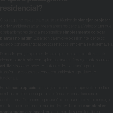
residencial?
O paisagismo residencial é a arte e a técnica de
planejar, projetar
e criar
ambientes ao ar livre em áreas residenciais. Vale pontuar que
o paisagismo residencial não significa
simplesmente
colocar
plantas no jardim
. Essa técnica envolve o design inteligente do
espaço, considerando aspectos estéticos, ambientais e sustentáveis.
De modo geral, um projeto de paisagismo residencial utiliza tanto
elementos
naturais
, como plantas, árvores, flores, quanto recursos
artificiais
, como móveis e materiais de construção, para
transformar espaços externos em ambientes agradáveis e
funcionais.
Em
climas tropicais
, o paisagismo residencial aproveita o melhor
do clima e da flora local para criar áreas externas funcionais e
acolhedoras. Os jardins tropicais não apenas embelezam o espaço,
mas também melhoram a qualidade de vida ao criar
ambientes
sombreados e relaxantes
, ideais para lazer em família ou