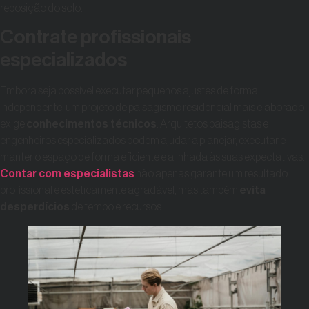
reposição do solo.
Contrate profissionais
especializados
Embora seja possível executar pequenos ajustes de forma
independente, um projeto de paisagismo residencial mais elaborado
exige
conhecimentos técnicos
. Arquitetos paisagistas e
engenheiros especializados podem ajudar a planejar, executar e
manter o espaço de forma eficiente e alinhada às suas expectativas.
Contar com especialistas
não apenas garante um resultado
profissional e esteticamente agradável, mas também
evita
desperdícios
de tempo e recursos.