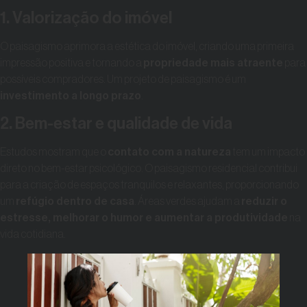
1. Valorização do imóvel
O paisagismo aprimora a estética do imóvel, criando uma primeira
impressão positiva e tornando a
propriedade mais atraente
para
possíveis compradores. Um projeto de paisagismo é um
investimento a longo prazo
.
2. Bem-estar e qualidade de vida
Estudos mostram que o
contato com a natureza
tem um impacto
direto no bem-estar psicológico. O paisagismo residencial contribui
para a criação de espaços tranquilos e relaxantes, proporcionando
um
refúgio dentro de casa
. Áreas verdes ajudam a
reduzir o
estresse, melhorar o humor e aumentar a produtividade
na
vida cotidiana.