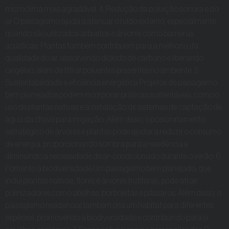
microclima mais agradável. 4. Redução da poluição sonora e do
ar O paisagismo ajuda a atenuar o ruído externo, especialmente
quando são utilizados arbustos e árvores como barreiras
acústicas. Plantas também contribuem para a melhoria da
qualidade do ar, absorvendo dióxido de carbono e liberando
oxigênio, além de filtrar poluentes presentes no ambiente. 5.
Sustentabilidade e eficiência energética Projetos de paisagismo
bem planejados podem incorporar práticas sustentáveis, como o
uso de plantas nativas e a instalação de sistemas de captação de
água da chuva para irrigação. Além disso, o posicionamento
estratégico de árvores e plantas pode ajudar a reduzir o consumo
de energia, proporcionando sombra para a residência e
diminuindo a necessidade de ar-condicionado durante o verão. 6.
Fomento à biodiversidade Um paisagismo bem planejado, que
inclui plantas nativas, flores e árvores frutíferas, pode atrair
polinizadores como abelhas, borboletas e pássaros. Além disso, o
paisagismo residencial também cria um habitat para diferentes
espécies, promovendo a biodiversidade e contribuindo para o