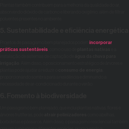
Plantas também contribuem para a melhoria da qualidade do ar,
absorvendo dióxido de carbono e liberando oxigênio, além de filtrar
poluentes presentes no ambiente.
5. Sustentabilidade e eficiência energética
Projetos de paisagismo bem planejados podem
incorporar
práticas sustentáveis
, como o uso de
plantas nativas
e a
instalação de sistemas de captação de
água da chuva para
irrigação
. Além disso, o posicionamento estratégico de árvores e
plantas pode ajudar a reduzir o
consumo de energia
,
proporcionando sombra para a residência e diminuindo a
necessidade de ar-condicionado durante o verão.
6. Fomento à biodiversidade
Um paisagismo bem planejado, que inclui plantas nativas, flores e
árvores frutíferas, pode
atrair polinizadores
como abelhas,
borboletas e pássaros. Além disso, o paisagismo residencial também
cria um
habitat
para diferentes espécies, promovendo a