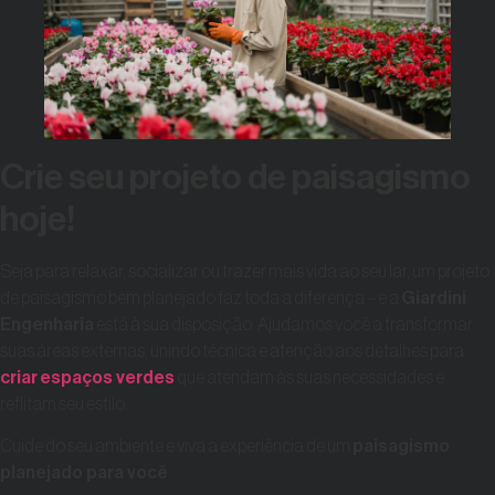
Crie seu projeto de paisagismo
hoje!
Seja para relaxar, socializar ou trazer mais vida ao seu lar, um projeto
de paisagismo bem planejado faz toda a diferença – e a
Giardini
Engenharia
está à sua disposição. Ajudamos você a transformar
suas áreas externas, unindo técnica e atenção aos detalhes para
criar
espaços verdes
que atendam às suas necessidades e
reflitam seu estilo.
Cuide do seu ambiente e viva a experiência de um
paisagismo
planejado para você
.