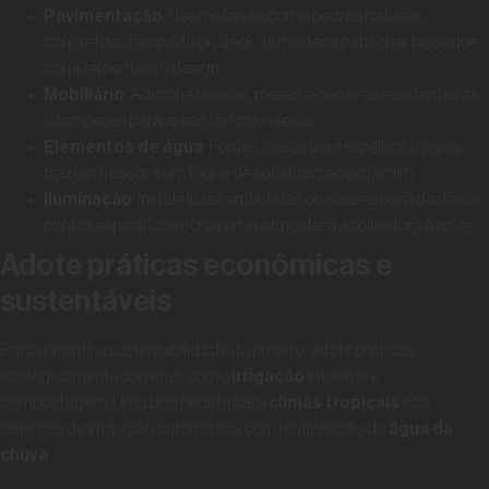
Pavimentação
: Use materiais como pedras naturais,
concreto estampado ou deck de madeira para criar pisos que
complementem o design.
Mobiliário
: Adicione bancos, mesas e cadeiras resistentes às
intempéries para áreas de convivência.
Elementos de água
: Fontes, cascatas e espelhos d’água
trazem frescor e um toque de sofisticação ao jardim.
Iluminação
: Instale luzes embutidas ou solares para destacar
pontos específicos e criar uma atmosfera acolhedora à noite.
Adote práticas econômicas e
sustentáveis
Para garantir a sustentabilidade do projeto, adote práticas
ecologicamente corretas, como
irrigação
eficiente e
compostagem. Uma boa pedida para
climas tropicais
são
sistemas de irrigação automática com reutilização da
água da
chuva
.