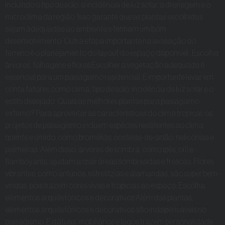
incluindo o tipo de solo, a incidência de luz solar, a drenagem e o
microclima da região. Isso garante que as plantas escolhidas
sejam adequadas ao ambiente e tenham um bom
desenvolvimento. Outra etapa importante na avaliação do
terreno é o planejamento do layout do espaço disponível. Escolha
árvores, folhagens e flores Escolher a vegetação adequada é
essencial para um paisagismo residencial. É importante levar em
conta fatores como clima, tipo de solo, incidência de luz solar e o
estilo desejado. Quais as melhores plantas para paisagismo
externo? Para aproveitar as características do clima tropical, os
projetos de paisagismo incluem espécies resistentes ao clima
quente e úmido, como bromélias, costelas-de-adão, helicônias e
palmeiras. Além disso, árvores de sombra, como ipês, oiti e
flamboyants, ajudam a criar áreas sombreadas e frescas. Flores
vibrantes, como antúrios, estrelítzias e alamandas, são super bem-
vindas, pois trazem cores vivas e tropicais ao espaço. Escolha
elementos arquitetônicos e decorativos Além das plantas,
elementos arquitetônicos e decorativos são indispensáveis no
paisagismo. Estátuas, mobiliários e lagos trazem personalidade