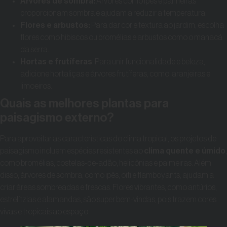
Árvores de sombra:
Árvores como ipês e palmeiras
proporcionam sombra e ajudam a reduzir a temperatura.
Flores e arbustos:
Para dar cor e textura ao jardim, escolha
flores como hibiscos ou bromélias e arbustos como o manacá
da serra.
Hortas e frutíferas
: Para unir funcionalidade e beleza,
adicione hortaliças e árvores frutíferas, como laranjeiras e
limoeiros.
Quais as melhores plantas para
paisagismo externo?
Para aproveitar as características do clima tropical, os projetos de
paisagismo incluem espécies resistentes ao
clima quente e úmido
,
como bromélias, costelas-de-adão, helicônias e palmeiras. Além
disso, árvores de sombra, como ipês, oiti e flamboyants, ajudam a
criar áreas sombreadas e frescas. Flores vibrantes, como antúrios,
estrelítzias e alamandas, são super bem-vindas, pois trazem cores
vivas e tropicais ao espaço.