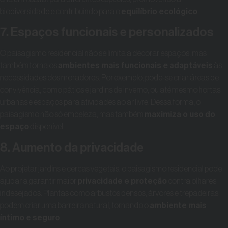
biodiversidade e contribuindo para o
equilíbrio ecológico
.
7. Espaços funcionais e personalizados
O paisagismo residencial não se limita a decorar espaços, mas
também torna os
ambientes mais funcionais e adaptáveis
às
necessidades dos moradores. Por exemplo, pode-se criar áreas de
convivência, como pátios e jardins de inverno, ou até mesmo hortas
urbanas e espaços para atividades ao ar livre. Dessa forma, o
paisagismo não só embeleza, mas também
maximiza o uso do
espaço
disponível.
8. Aumento da privacidade
Ao projetar jardins e cercas vegetais, o paisagismo residencial pode
ajudar a garantir maior
privacidade e proteção
contra olhares
indesejados. Plantas como arbustos densos, árvores e trepadeiras
podem criar uma barreira natural, tornando o
ambiente mais
íntimo e seguro
.