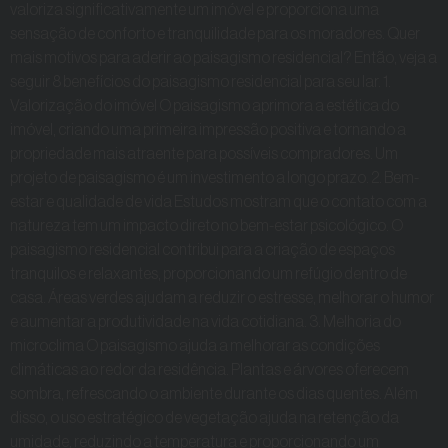
valoriza significativamente um imóvel e proporciona uma
sensação de conforto e tranquilidade para os moradores. Quer
mais motivos para aderir ao paisagismo residencial? Então, veja a
seguir 8 benefícios do paisagismo residencial para seu lar. 1.
Valorização do imóvel O paisagismo aprimora a estética do
imóvel, criando uma primeira impressão positiva e tornando a
propriedade mais atraente para possíveis compradores. Um
projeto de paisagismo é um investimento a longo prazo. 2. Bem-
estar e qualidade de vida Estudos mostram que o contato com a
natureza tem um impacto direto no bem-estar psicológico. O
paisagismo residencial contribui para a criação de espaços
tranquilos e relaxantes, proporcionando um refúgio dentro de
casa. Áreas verdes ajudam a reduzir o estresse, melhorar o humor
e aumentar a produtividade na vida cotidiana. 3. Melhoria do
microclima O paisagismo ajuda a melhorar as condições
climáticas ao redor da residência. Plantas e árvores oferecem
sombra, refrescando o ambiente durante os dias quentes. Além
disso, o uso estratégico de vegetação ajuda na retenção da
umidade, reduzindo a temperatura e proporcionando um