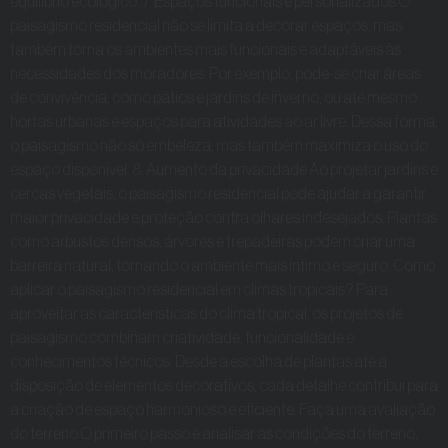
equilíbrio ecológico. 7. Espaços funcionais e personalizados O
paisagismo residencial não se limita a decorar espaços, mas
também torna os ambientes mais funcionais e adaptáveis às
necessidades dos moradores. Por exemplo, pode-se criar áreas
de convivência, como pátios e jardins de inverno, ou até mesmo
hortas urbanas e espaços para atividades ao ar livre. Dessa forma,
o paisagismo não só embeleza, mas também maximiza o uso do
espaço disponível. 8. Aumento da privacidade Ao projetar jardins e
cercas vegetais, o paisagismo residencial pode ajudar a garantir
maior privacidade e proteção contra olhares indesejados. Plantas
como arbustos densos, árvores e trepadeiras podem criar uma
barreira natural, tornando o ambiente mais íntimo e seguro. Como
aplicar o paisagismo residencial em climas tropicais? Para
aproveitar as características do clima tropical, os projetos de
paisagismo combinam criatividade, funcionalidade e
conhecimentos técnicos. Desde a escolha de plantas até a
disposição de elementos decorativos, cada detalhe contribui para
a criação de espaço harmonioso e eficiente. Faça uma avaliação
do terreno O primeiro passo é analisar as condições do terreno,