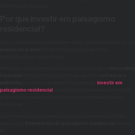
momentos de descanso.
Por que investir em paisagismo
residencial?
Com a crescente demanda por bem-estar e qualidade de vida, ter um
espaço ao ar livre
bem projetado se tornou essencial,
especialmente em áreas urbanas.
Além disso, o paisagismo contribui para a criação de um
microclima
favorável
, com a escolha de plantas que ajudam a
refrescar o
ambiente
em climas mais quentes. Desse modo,
investir em
paisagismo residencial
valoriza significativamente um imóvel e
proporciona uma sensação de conforto e tranquilidade para os
moradores.
Quer mais motivos para aderir ao paisagismo residencial? Então,
veja a seguir
8 benefícios do paisagismo residencial
para seu
lar.