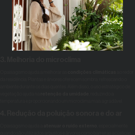
3. Melhoria do microclima
O paisagismo ajuda a melhorar as
condições climáticas
ao redor
da residência. Plantas e árvores oferecem sombra, refrescando o
ambiente durante os dias quentes. Além disso, o uso estratégico de
vegetação ajuda na
retenção da umidade
, reduzindo a
temperatura e proporcionando um microclima mais agradável.
4. Redução da poluição sonora e do ar
O paisagismo ajuda a
atenuar o ruído externo
, especialmente
quando são utilizados arbustos e árvores como barreiras acústicas.