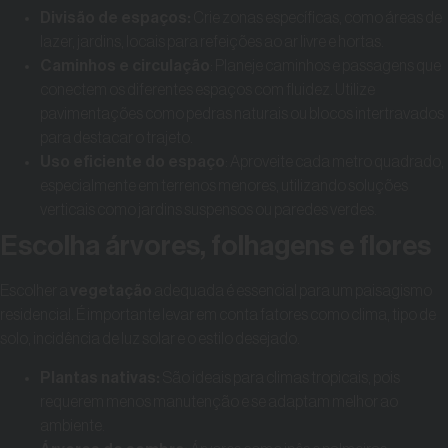
Divisão de espaços:
Crie zonas específicas, como áreas de
lazer, jardins, locais para refeições ao ar livre e hortas.
Caminhos e circulação
: Planeje caminhos e passagens que
conectem os diferentes espaços com fluidez. Utilize
pavimentações como pedras naturais ou blocos intertravados
para destacar o trajeto.
Uso eficiente do espaço
: Aproveite cada metro quadrado,
especialmente em terrenos menores, utilizando soluções
verticais como jardins suspensos ou paredes verdes.
Escolha árvores, folhagens e flores
Escolher a
vegetação
adequada é essencial para um paisagismo
residencial. É importante levar em conta fatores como clima, tipo de
solo, incidência de luz solar e o estilo desejado.
Plantas nativas:
São ideais para climas tropicais, pois
requerem menos manutenção e se adaptam melhor ao
ambiente.