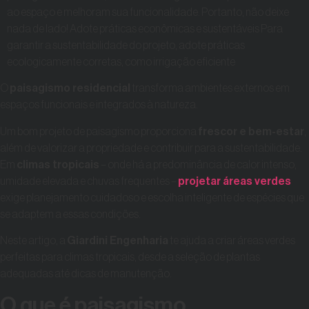
ao espaço e melhoram sua funcionalidade. Portanto, não deixe
nada de lado! Adote práticas econômicas e sustentáveis Para
garantir a sustentabilidade do projeto, adote práticas
ecologicamente corretas, como irrigação eficiente
O
paisagismo residencial
transforma ambientes externos em
espaços funcionais e integrados à natureza.
Um bom projeto de paisagismo proporciona
frescor e bem-estar
,
além de valorizar a propriedade e contribuir para a sustentabilidade.
Em
climas tropicais
– onde há a predominância de calor intenso,
umidade elevada e chuvas frequentes –
projetar áreas verdes
exige planejamento cuidadoso e escolha inteligente de espécies que
se adaptem a essas condições.
Neste artigo, a
Giardini Engenharia
te ajuda a criar áreas verdes
perfeitas para climas tropicais, desde a seleção de plantas
adequadas até dicas de manutenção.
O que é paisagismo