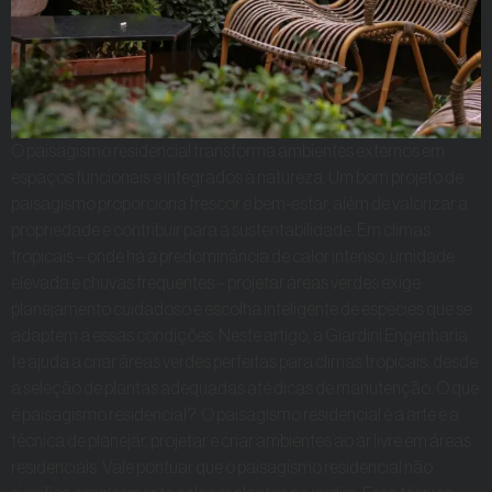
O paisagismo residencial transforma ambientes externos em
espaços funcionais e integrados à natureza. Um bom projeto de
paisagismo proporciona frescor e bem-estar, além de valorizar a
propriedade e contribuir para a sustentabilidade. Em climas
tropicais – onde há a predominância de calor intenso, umidade
elevada e chuvas frequentes – projetar áreas verdes exige
planejamento cuidadoso e escolha inteligente de espécies que se
adaptem a essas condições. Neste artigo, a Giardini Engenharia
te ajuda a criar áreas verdes perfeitas para climas tropicais, desde
a seleção de plantas adequadas até dicas de manutenção. O que
é paisagismo residencial? O paisagismo residencial é a arte e a
técnica de planejar, projetar e criar ambientes ao ar livre em áreas
residenciais. Vale pontuar que o paisagismo residencial não