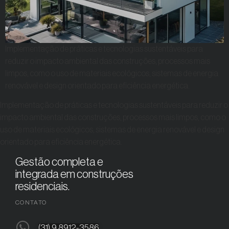
Implementação de práticas e tecnologias sustentáveis ​​para
reduzir o impacto ambiental das construções, processos mais
limpos, como o uso de materiais ecológicos, sistemas de energia
renovável e design orientado para eficiência energética.
Implementação de práticas e tecnologias sustentáveis ​​para reduzir o
impacto ambiental das construções, processos mais limpos, como o
uso de materiais ecológicos, sistemas de energia renovável e design
orientado para eficiência energética.
Gestão completa e
integrada em construções
residenciais.
CONTATO
(31) 9 8912-3586